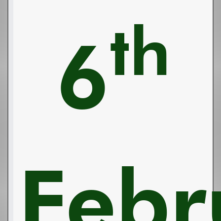
th
6
Febr